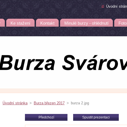
Úvodní strá
y
Ke stažení
Kontakt
Minulé burzy - ohlédnutí
Foto
Úvodní stránka
>
Burza březen 2017
>
burza 2.jpg
Předchozí
Spustit prezentaci