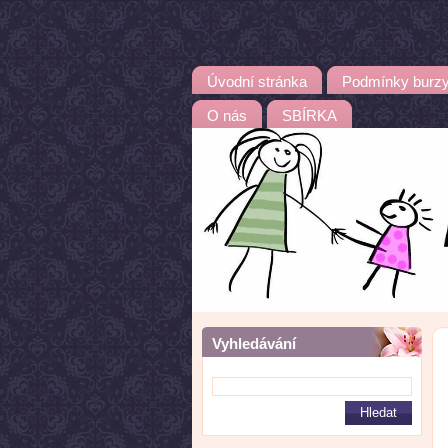
Úvodní stránka
Podmínky burz
O nás
SBÍRKA
Vyhledávání