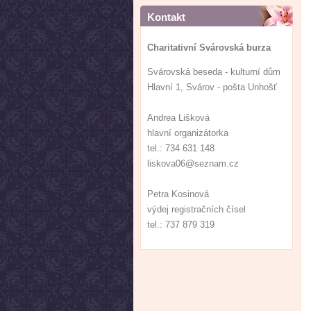
Kontakt
Charitativní Svárovská burza
Svárovská beseda - kulturní dům
Hlavní 1, Svárov - pošta Unhošť
Andrea Lišková
hlavní organizátorka
tel.: 734 631 148
liskova06@seznam.cz
Petra Kosinová
výdej registračních čísel
tel.: 737 879 319