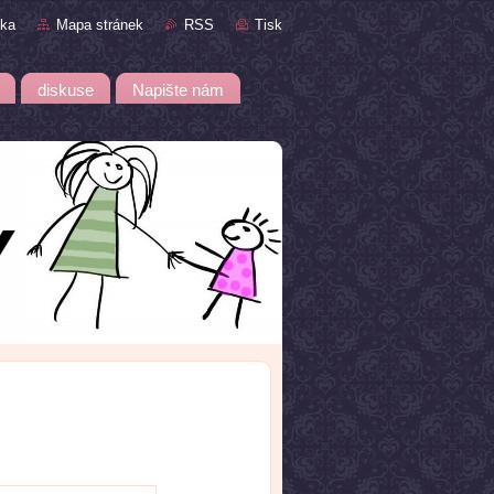
nka
Mapa stránek
RSS
Tisk
diskuse
Napište nám