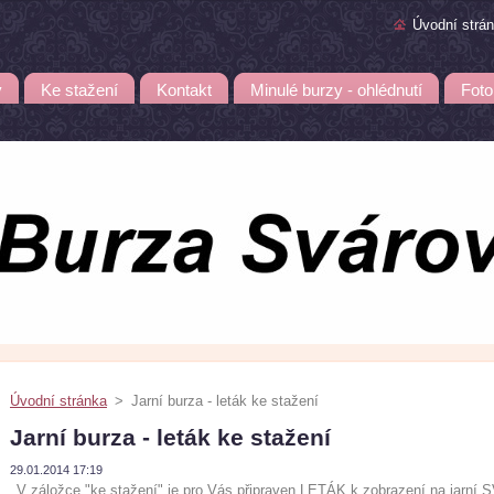
Úvodní strá
y
Ke stažení
Kontakt
Minulé burzy - ohlédnutí
Foto
Úvodní stránka
>
Jarní burza - leták ke stažení
Jarní burza - leták ke stažení
29.01.2014 17:19
V záložce "ke stažení" je pro Vás připraven LETÁK k zobrazení na jar