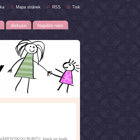
nka
Mapa stránek
RSS
Tisk
diskuse
Napište nám
ní SVÁROVSKOU BURZU, která se bude