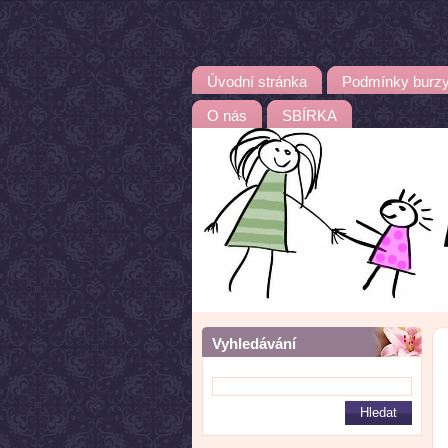
Úvodní stránka
Podmínky burz
O nás
SBÍRKA
Vyhledávání