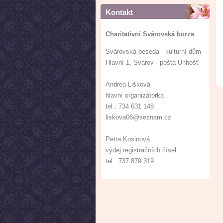
Kontakt
Charitativní Svárovská burza
Svárovská beseda - kulturní dům
Hlavní 1, Svárov - pošta Unhošť
Andrea Lišková
hlavní organizátorka
tel.: 734 631 148
liskova06@seznam.cz
Petra Kosinová
výdej registračních čísel
tel.: 737 879 319