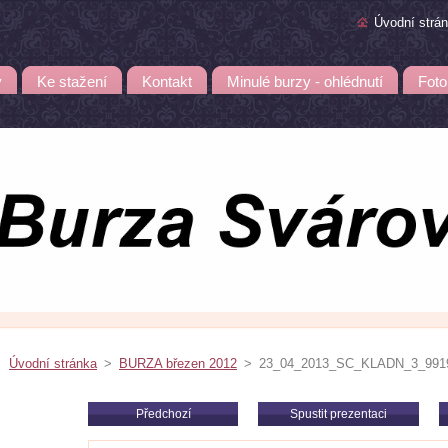
Úvodní strá
y
Ke stažení
Kontakt
Minulé burzy - ohlédnutí
Foto
Úvodní stránka
>
BURZA březen 2012
>
23_04_2013_SC_KLADN_3_9919e
Předchozí
Spustit prezentaci