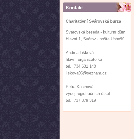
Kontakt
Charitativní Svárovská burza
Svárovská beseda - kulturní dům
Hlavní 1, Svárov - pošta Unhošť
Andrea Lišková
hlavní organizátorka
tel.: 734 631 148
liskova06@seznam.cz
Petra Kosinová
výdej registračních čísel
tel.: 737 879 319