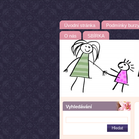
Úvodní stránka
Podmínky burz
O nás
SBÍRKA
Vyhledávání