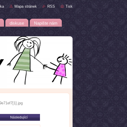
nka
Mapa stránek
RSS
Tisk
diskuse
Napište nám
71ef7[1].jpg
Následující