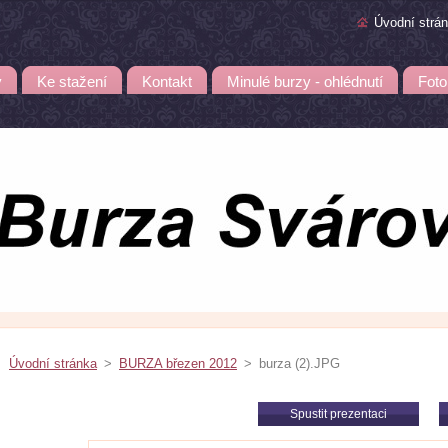
Úvodní strá
y
Ke stažení
Kontakt
Minulé burzy - ohlédnutí
Foto
Úvodní stránka
>
BURZA březen 2012
>
burza (2).JPG
Spustit prezentaci