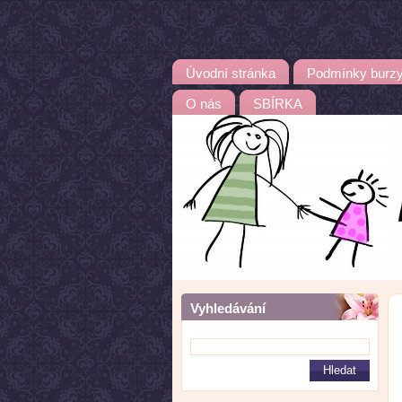
Úvodní stránka
Podmínky burz
O nás
SBÍRKA
Vyhledávání