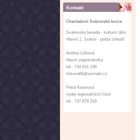
Kontakt
Charitativní Svárovská burza
Svárovská beseda - kulturní dům
Hlavní 1, Svárov - pošta Unhošť
Andrea Lišková
hlavní organizátorka
tel.: 734 631 148
liskova06@seznam.cz
Petra Kosinová
výdej registračních čísel
tel.: 737 879 319